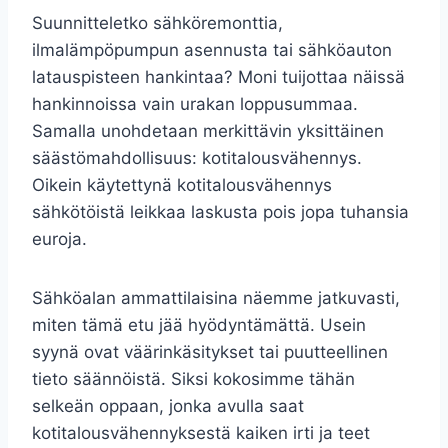
Suunnitteletko sähköremonttia,
ilmalämpöpumpun asennusta tai sähköauton
latauspisteen hankintaa? Moni tuijottaa näissä
hankinnoissa vain urakan loppusummaa.
Samalla unohdetaan merkittävin yksittäinen
säästömahdollisuus: kotitalousvähennys.
Oikein käytettynä kotitalousvähennys
sähkötöistä leikkaa laskusta pois jopa tuhansia
euroja.
Sähköalan ammattilaisina näemme jatkuvasti,
miten tämä etu jää hyödyntämättä. Usein
syynä ovat väärinkäsitykset tai puutteellinen
tieto säännöistä. Siksi kokosimme tähän
selkeän oppaan, jonka avulla saat
kotitalousvähennyksestä kaiken irti ja teet