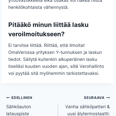
yhtiövastikkeella eikä osakas voi hakea niistä
henkilökohtaista vähennystä.
Pitääkö minun liittää lasku
veroilmoitukseen?
Ei tarvitse liittää. Riittää, että ilmoitat
OmaVerossa yrityksen Y-tunnuksen ja laskun
tiedot. Säilytä kuitenkin alkuperäinen lasku
itselläsi kuuden vuoden ajan, sillä Verohallinto
voi pyytää sitä myöhemmin tarkistettavaksi.
Artikkelien
EDELLINEN
SEURAAVA
Sähköauton
Vanha sähköpatteri &
selaus
latauspiste
uusi älytermostaatti: