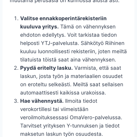
muutama perusasia on kunnossa alusta asti.
Valitse ennakkoperintärekisteriin
kuuluva yritys.
Tämä on vähennyksen
ehdoton edellytys. Voit tarkistaa tiedon
helposti YTJ-palvelusta. Sähkötyö Riihinen
kuuluu luonnollisesti rekisteriin, joten meiltä
tilatuista töistä saat aina vähennyksen.
Pyydä eritelty lasku.
Varmista, että saat
laskun, josta työn ja materiaalien osuudet
on eroteltu selkeästi. Meiltä saat sellaisen
automaattisesti kaikissa urakoissa.
Hae vähennystä.
Ilmoita tiedot
verokortillesi tai viimeistään
veroilmoituksessasi OmaVero-palvelussa.
Tarvitset yrityksen Y-tunnuksen ja tiedot
maksetun laskun työn osuudesta.