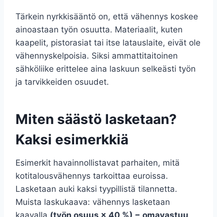
Tärkein nyrkkisääntö on, että vähennys koskee
ainoastaan työn osuutta. Materiaalit, kuten
kaapelit, pistorasiat tai itse latauslaite, eivät ole
vähennyskelpoisia. Siksi ammattitaitoinen
sähköliike erittelee aina laskuun selkeästi työn
ja tarvikkeiden osuudet.
Miten säästö lasketaan?
Kaksi esimerkkiä
Esimerkit havainnollistavat parhaiten, mitä
kotitalousvähennys tarkoittaa euroissa.
Lasketaan auki kaksi tyypillistä tilannetta.
Muista laskukaava: vähennys lasketaan
kaavalla
(työn osuus × 40 %) − omavastuu