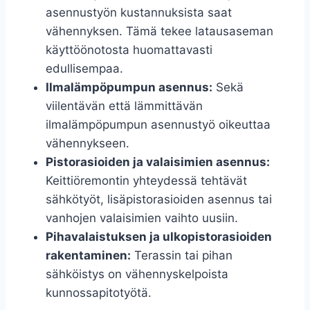
asennustyön kustannuksista saat
vähennyksen. Tämä tekee latausaseman
käyttöönotosta huomattavasti
edullisempaa.
Ilmalämpöpumpun asennus:
Sekä
viilentävän että lämmittävän
ilmalämpöpumpun asennustyö oikeuttaa
vähennykseen.
Pistorasioiden ja valaisimien asennus:
Keittiöremontin yhteydessä tehtävät
sähkötyöt, lisäpistorasioiden asennus tai
vanhojen valaisimien vaihto uusiin.
Pihavalaistuksen ja ulkopistorasioiden
rakentaminen:
Terassin tai pihan
sähköistys on vähennyskelpoista
kunnossapitotyötä.