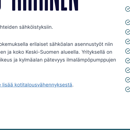
teiden sähköistyksiin.
okemuksella erilaiset sähköalan asennustyöt niin
men ja koko Keski-Suomen alueella. Yrityksellä on
aoikeus ja kylmäalan pätevyys ilmalämpöpumppujen
 lisää kotitalousvähennyksestä
.