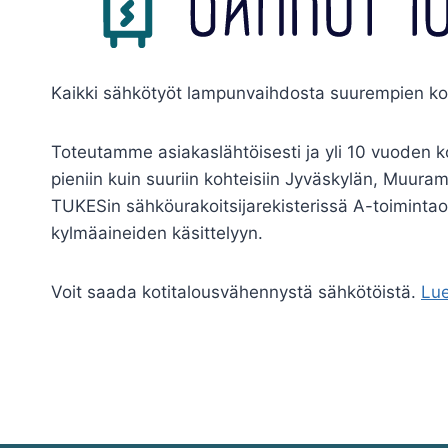
Kaikki sähkötyöt lampunvaihdosta suurempien koh
Toteutamme asiakaslähtöisesti ja yli 10 vuoden k
pieniin kuin suuriin kohteisiin Jyväskylän, Muura
TUKESin sähköurakoitsijarekisterissä A-toimint
kylmäaineiden käsittelyyn.
Voit saada kotitalousvähennystä sähkötöistä.
Lue