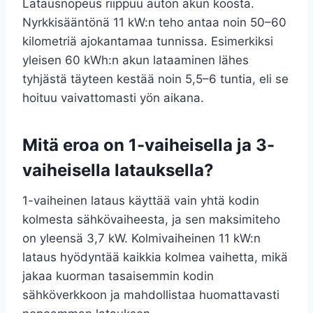
Latausnopeus riippuu auton akun koosta.
Nyrkkisääntönä 11 kW:n teho antaa noin 50–60
kilometriä ajokantamaa tunnissa. Esimerkiksi
yleisen 60 kWh:n akun lataaminen lähes
tyhjästä täyteen kestää noin 5,5–6 tuntia, eli se
hoituu vaivattomasti yön aikana.
Mitä eroa on 1-vaiheisella ja 3-
vaiheisella latauksella?
1-vaiheinen lataus käyttää vain yhtä kodin
kolmesta sähkövaiheesta, ja sen maksimiteho
on yleensä 3,7 kW. Kolmivaiheinen 11 kW:n
lataus hyödyntää kaikkia kolmea vaihetta, mikä
jakaa kuorman tasaisemmin kodin
sähköverkkoon ja mahdollistaa huomattavasti