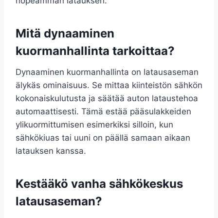
nopeamman latauksen.
Mitä dynaaminen
kuormanhallinta tarkoittaa?
Dynaaminen kuormanhallinta on latausaseman
älykäs ominaisuus. Se mittaa kiinteistön sähkön
kokonaiskulutusta ja säätää auton lataustehoa
automaattisesti. Tämä estää pääsulakkeiden
ylikuormittumisen esimerkiksi silloin, kun
sähkökiuas tai uuni on päällä samaan aikaan
latauksen kanssa.
Kestääkö vanha sähkökeskus
latausaseman?