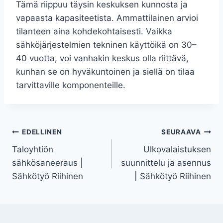
Tämä riippuu täysin keskuksen kunnosta ja
vapaasta kapasiteetista. Ammattilainen arvioi
tilanteen aina kohdekohtaisesti. Vaikka
sähköjärjestelmien tekninen käyttöikä on 30–
40 vuotta, voi vanhakin keskus olla riittävä,
kunhan se on hyväkuntoinen ja siellä on tilaa
tarvittaville komponenteille.
Artikkelien
EDELLINEN
SEURAAVA
Taloyhtiön
Ulkovalaistuksen
selaus
sähkösaneeraus |
suunnittelu ja asennus
Sähkötyö Riihinen
| Sähkötyö Riihinen