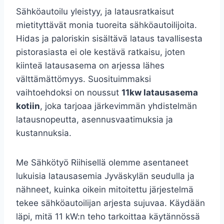
Sähköautoilu yleistyy, ja latausratkaisut
mietityttävät monia tuoreita sähköautoilijoita.
Hidas ja paloriskin sisältävä lataus tavallisesta
pistorasiasta ei ole kestävä ratkaisu, joten
kiinteä latausasema on arjessa lähes
välttämättömyys. Suosituimmaksi
vaihtoehdoksi on noussut
11kw latausasema
kotiin
, joka tarjoaa järkevimmän yhdistelmän
latausnopeutta, asennusvaatimuksia ja
kustannuksia.
Me Sähkötyö Riihisellä olemme asentaneet
lukuisia latausasemia Jyväskylän seudulla ja
nähneet, kuinka oikein mitoitettu järjestelmä
tekee sähköautoilijan arjesta sujuvaa. Käydään
läpi, mitä 11 kW:n teho tarkoittaa käytännössä