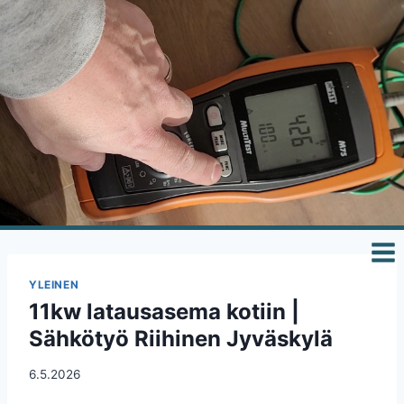
Siirry
sisältöön
YLEINEN
11kw latausasema kotiin |
Sähkötyö Riihinen Jyväskylä
6.5.2026